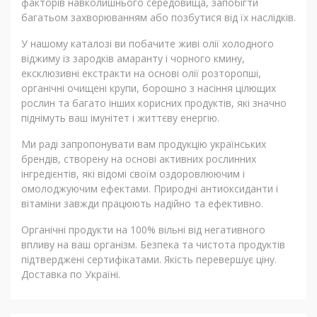
факторів навколишнього середовища, запобігти
багатьом захворюванням або позбутися від їх наслідків.
У нашому каталозі ви побачите живі олії холодного
віджиму із зародків амаранту і чорного кмину,
ексклюзивні екстракти на основі олії розторопші,
органічні очищені крупи, борошно з насіння цілющих
рослин та багато інших корисних продуктів, які значно
піднімуть ваш імунітет і життєву енергію.
Ми раді запропонувати вам продукцію українських
брендів, створену на основі активних рослинних
інгредієнтів, які відомі своїм оздоровлюючим і
омолоджуючим ефектами. Природні антиоксиданти і
вітаміни завжди працюють надійно та ефективно.
Органічні продукти на 100% вільні від негативного
впливу на ваш організм. Безпека та чистота продуктів
підтверджені сертифікатами. Якість перевершує ціну.
Доставка по Україні.