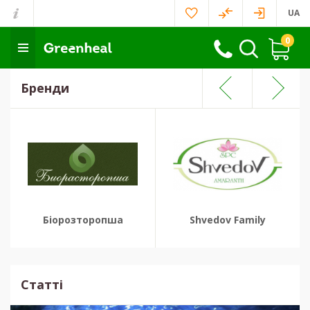
UA
0
Бренди
Біорозторопша
Shvedov Family
Статті