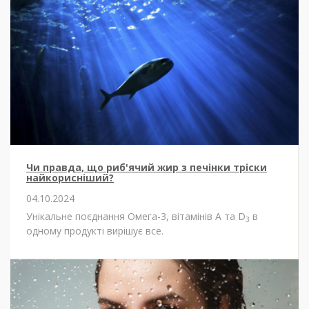
Чи правда, що риб'ячий жир з печінки тріски
найкорисніший?
04.10.2024
Унікальне поєднання Омега-3, вітамінів А та D
в
3
одному продукті вирішує все.