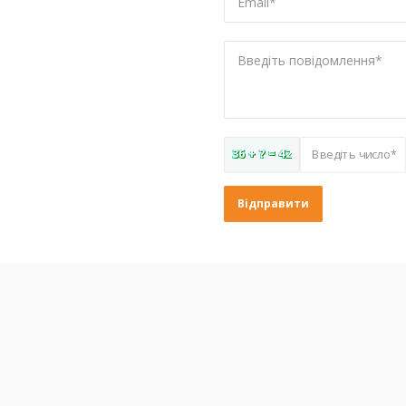
Email*
Введіть повідомлення*
36 + ? = 42
Введіть число*