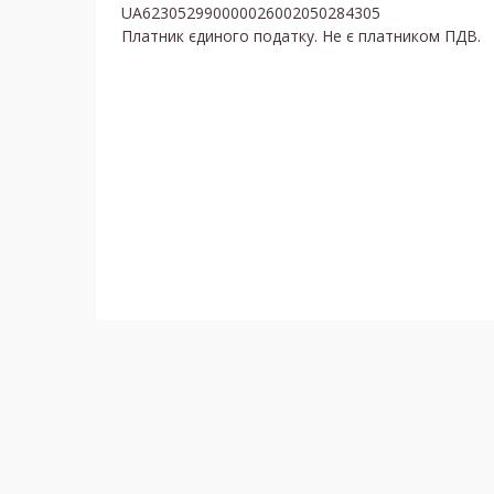
UA623052990000026002050284305
Платник єдиного податку. Не є платником ПДВ.