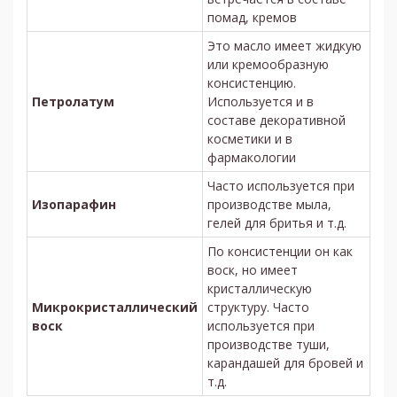
помад, кремов
Это масло имеет жидкую
или кремообразную
консистенцию.
Петролатум
Используется и в
составе декоративной
косметики и в
фармакологии
Часто используется при
Изопарафин
производстве мыла,
гелей для бритья и т.д.
По консистенции он как
воск, но имеет
кристаллическую
Микрокристаллический
структуру. Часто
воск
используется при
производстве туши,
карандашей для бровей и
т.д.