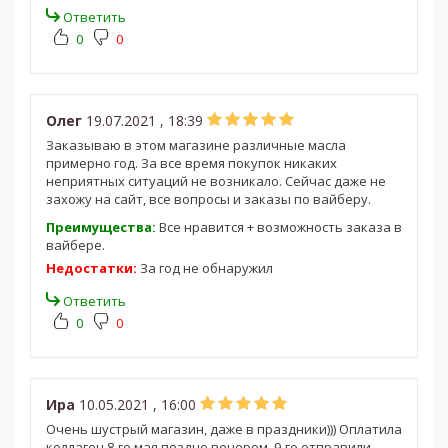
Ответить
0
0
Олег
19.07.2021 , 18:39
Заказываю в этом магазине различные масла
примерно год. За все время покупок никаких
неприятных ситуаций не возникало. Сейчас даже не
захожу на сайт, все вопросы и заказы по вайберу.
Преимущества:
Все нравится + возможность заказа в
вайбере.
Недостатки:
За год не обнаружил
Ответить
0
0
Ира
10.05.2021 , 16:00
Очень шустрый магазин, даже в праздники))) Оплатила
коллаген 8-го мая поздно вечером, 9-го отправили,