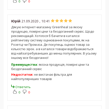
0
0
Юрій
21.09.2020 , 10:41
Дякую інтернет-магазину Greenheal за якісну
продукцію, помірні ціни та бездоганний сервіс. Щодо
рекомендацій. Хотілося б бачити в каталозі
рейтингову систему оцінювання покупцями, як на
Розетці чи Пром.юа. Де покупець оцінює товар за
кількістю зірок. а в каталозі товари відображаються
від найзатребуваніших до менш популярних. В усьому
іншому все бездоганно!
Преимущества:
якісна продукція, помірні ціни та
бездоганний сервіс
Недостатки:
не вистачає фільтра для
найпопулярніших товарів
Ответить
0
0