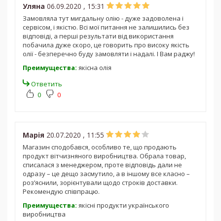
Уляна
06.09.2020 , 15:31
Замовляла тут мигдальну олію - дуже задоволена і
сервісом, і якістю. Всі мої питання не залишились без
відповіді, а перші результати від використання
побачила дуже скоро, це говорить про високу якість
олії - безперечно буду замовляти і надалі. І Вам раджу!
Преимущества:
якісна олія
Ответить
0
0
Марія
20.07.2020 , 11:55
Магазин сподобався, особливо те, що продають
продукт вітчизняного виробництва. Обрала товар,
списалася з менеджером, проте відповідь дали не
одразу – це дещо засмутило, а в іншому все класно –
роз’яснили, зорієнтували щодо строків доставки.
Рекомендую співпрацю.
Преимущества:
якісні продукти українського
виробництва