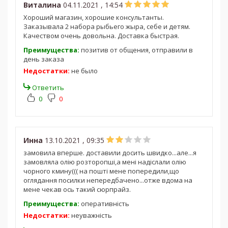
Виталина
04.11.2021 , 14:54
Хороший магазин, хорошие консультанты.
Заказывала 2 набора рыбьего жыра, себе и детям.
Качеством очень довольна. Доставка быстрая.
Преимущества:
позитив от общения, отправили в
день заказа
Недостатки:
не было
Ответить
0
0
Инна
13.10.2021 , 09:35
замовила вперше. доставили досить швидко...але...я
замовляла олію розторопші,а мені надіслали олію
чорного кмину((( на пошті мене попередили,що
оглядання посилки непередбачено...отже вдома на
мене чекав ось такий сюрпрайз.
Преимущества:
оперативність
Недостатки:
неуважність