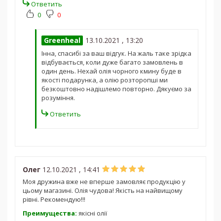
Ответить
0
0
Greenheal
13.10.2021 , 13:20
Інна, спасибі за ваш відгук. На жаль таке зрідка
відбувається, коли дуже багато замовлень в
один день. Нехай олія чорного кмину буде в
якості подарунка, а олію розторопші ми
безкоштовно надішлемо повторно. Дякуємо за
розуміння.
Ответить
Олег
12.10.2021 , 14:41
Моя дружина вже не вперше замовляє продукцію у
цьому магазині. Олія чудова! Якість на найвищому
рівні. Рекомендую!!!
Преимущества:
якісні олії