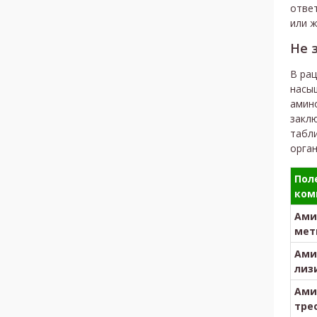
отве
или ж
Не 
В рац
насы
амино
заклю
табл
орга
Пол
ком
Ами
мет
Ами
лиз
Ами
тре