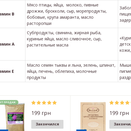
Мясо птицы, яйца, молоко, пивные
Забол
дрожжи, брокколи, сыр, морепродукты,
амин В
пищев
бобовые, крупа амаранта, масло
задер
расторопши
Субпродукты, свинина, жирная рыба,
«Кури
куриные яйца, масло сливочное, сыр,
амин А
детск
растительные масла
кожи,
Масло семян тыквы и льна, зелень, шпинат,
Мышеч
амин Е
яйца, печень, облепиха, молочные
пигме
продукты
раздр
ИТ ПРОДАЖ
199 грн
199 грн
Закончился
Закончи