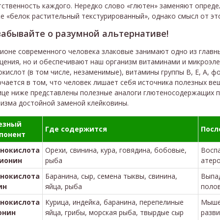
тственность каждого. Нередко слово «глютен» заменяют опред
е «белок растительный текстурированный», однако смысл от это
забывайте о разумной альтернативе!
ионе современного человека злаковые занимают одно из главны
щения, но и обеспечивают наш организм витаминами и микроэл
кислот (в том числе, незаменимые), витамины группы В, Е, А, 
чается в том, что человек лишает себя источника полезных ве
ице ниже представлены полезные аналоги глютеносодержащих п
низма достойной заменой клейковины.
езный
Где содержится
Посл
понент
нокислота
Орехи, свинина, кура, говядина, бобовые,
Воспа
ионин
рыба
атер
нокислота
Баранина, сыр, семена тыквы, свинина,
Выпад
ин
яйца, рыба
поло
нокислота
Курица, индейка, баранина, перепелиные
Мыше
онин
яйца, грибы, морская рыба, твырдые сыр
разви