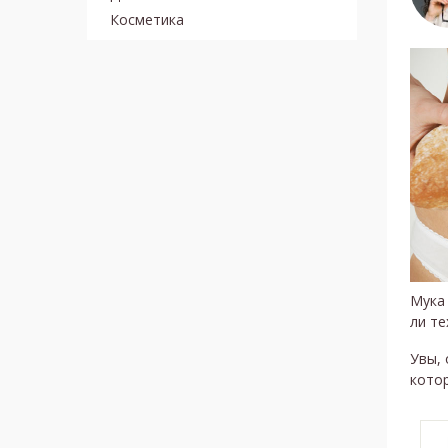
Косметика
Мука
ли те
Увы,
котор