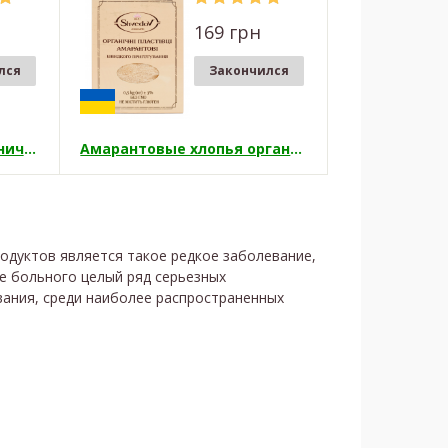
169 грн
лся
Закончился
Амарантовая мука органическая
Амарантовые хлопья органические
дуктов является такое редкое заболевание,
ме больного целый ряд серьезных
вания, среди наиболее распространенных