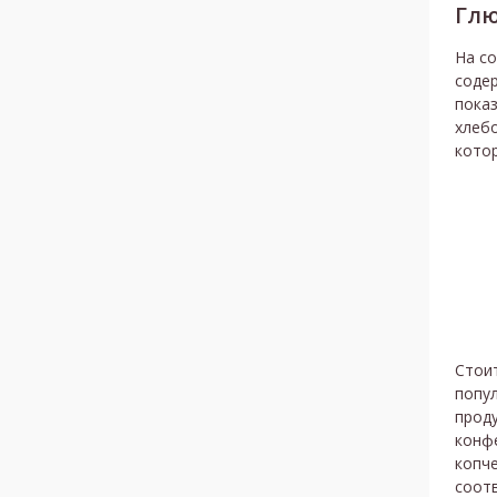
Глю
На с
соде
показ
хлебо
котор
Стои
попу
проду
конфе
копче
соот