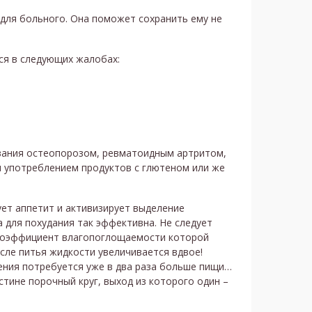
для больного. Она поможет сохранить ему не
ся в следующих жалобах:
вания остеопорозом, ревматоидным артритом,
м употреблением продуктов с глютеном или же
ет аппетит и активизирует выделение
а для похудания так эффективна. Не следует
 коэффициент влагопоглощаемости которой
сле питья жидкости увеличивается вдвое!
ения потребуется уже в два раза больше пищи…
стине порочный круг, выход из которого один –