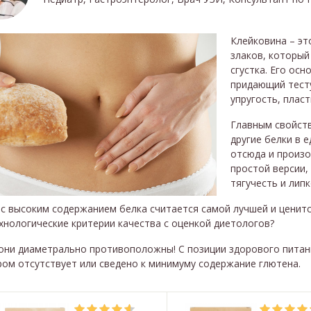
Клейковина – эт
злаков, который
сгустка. Его ос
придающий тест
упругость, плас
Главным свойств
другие белки в 
отсюда и произо
простой версии,
тягучесть и липк
 с высоким содержанием белка считается самой лучшей и цени
хнологические критерии качества с оценкой диетологов?
 они диаметрально противоположны! С позиции здорового питан
ом отсутствует или сведено к минимуму содержание глютена.