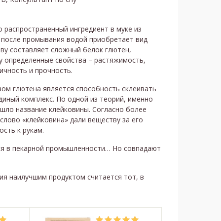
о распространенный ингредиент в муке из
 после промывания водой приобретает вид
нову составляет сложный белок глютен,
у определенные свойства – растяжимость,
тичность и прочность.
ом глютена является способность склеивать
единый комплекс. По одной из теорий, именно
шло название клейковины. Согласно более
 слово «клейковина» дали веществу за его
ость к рукам.
тся в пекарной промышленности… Но совпадают
ия наилучшим продуктом считается тот, в