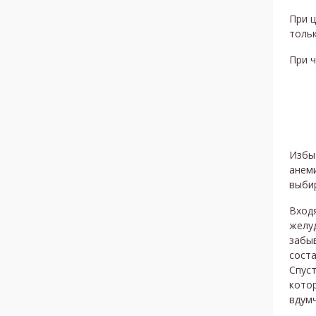
При 
тольк
При 
Избы
анем
выбир
Входя
желуд
забы
сост
Спуст
котор
вдумч