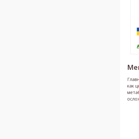
Ме
Глав
как ц
мета
осло