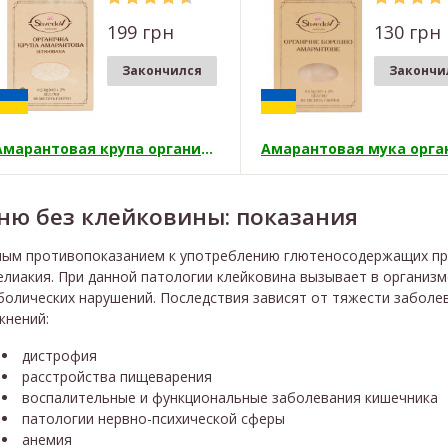
199 грн
130 грн
Закончился
Закончи
Амарантовая крупа органическая
ню без клейковины: показания
ным противопоказанием к употреблению глютеносодержащих про
елиакия. При данной патологии клейковина вызывает в организ
болических нарушений. Последствия зависят от тяжести заболе
жнений:
дистрофия
расстройства пищеварения
воспалительные и функциональные заболевания кишечника
патологии нервно-психической сферы
анемия