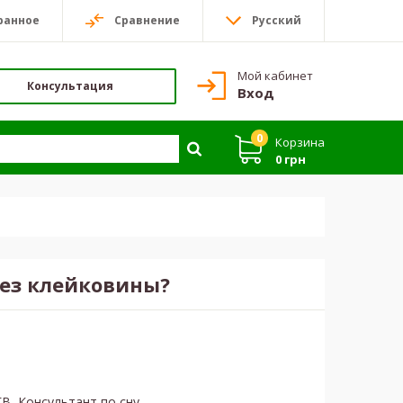
ранное
Сравнение
Русский
Мой кабинет
Консультация
Вход
0
Корзина
0 грн
без клейковины?
В, Консультант по сну