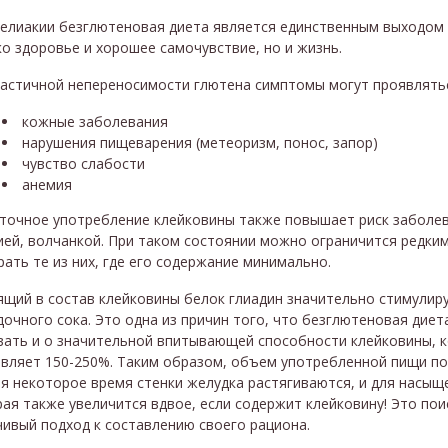
целиакии безглютеновая диета является единственным выходом 
о здоровье и хорошее самочувствие, но и жизнь.
частичной непереносимости глютена симптомы могут проявлять
кожные заболевания
нарушения пищеварения (метеоризм, понос, запор)
чувство слабости
анемия
точное употребление клейковины также повышает риск заболе
ией, волчанкой. При таком состоянии можно ограничится редки
ать те из них, где его содержание минимально.
щий в состав клейковины белок глиадин значительно стимулиру
очного сока. Это одна из причин того, что безглютеновая диет
вать и о значительной впитывающей способности клейковины,
авляет 150-250%. Таким образом, объем употребленной пищи по
я некоторое время стенки желудка растягиваются, и для насыщ
ая также увеличится вдвое, если содержит клейковину! Это пои
ивый подход к составлению своего рациона.