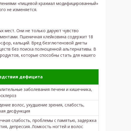
елениями «пищевой крахмал модифицированный»
го не изменяется.
х мест. Они не только даруют чувство
ементами. Пшеничная клейковина содержит 18
фосфор, кальций. Вред безглютеновой диеты
ществ без поиска полноценной альтернативы. В
родуктов, которые способны стать для нашего
едствия дефицита
лительные заболевания печени и кишечника,
осклероз
ение волос, ухудшение зрения, слабость,
вая дисфункция
чная слабость, проблемы с памятью, задержка
тия, депрессия. Ломкость ногтей и волос