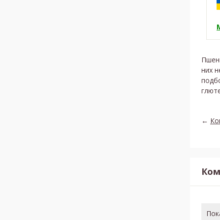
Пшен
них н
подб
глют
←
Ко
Ком
Пок