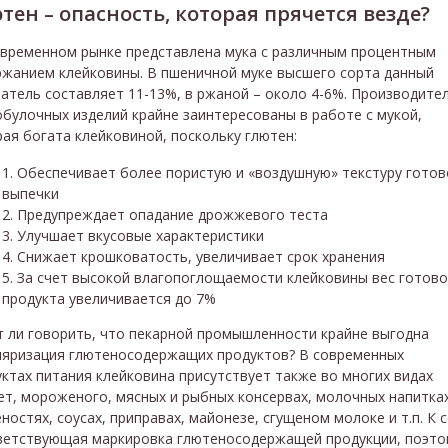
тен – опасность, которая прячется везде?
овременном рынке представлена мука с различным процентным
ржанием клейковины. В пшеничной муке высшего сорта данный
атель составляет 11-13%, в ржаной – около 4-6%. Производите
булочных изделий крайне заинтересованы в работе с мукой,
ая богата клейковиной, поскольку глютен:
Обеспечивает более пористую и «воздушную» текстуру готов
выпечки
Предупреждает опадание дрожжевого теста
Улучшает вкусовые характеристики
Снижает крошковатость, увеличивает срок хранения
За счет высокой влагопоглощаемости клейковины вес готово
продукта увеличивается до 7%
т ли говорить, что пекарной промышленности крайне выгодна
ляризация глютеносодержащих продуктов? В современных
ктах питания клейковина присутствует также во многих видах
т, мороженого, мясных и рыбных консервах, молочных напитках
ностях, соусах, приправах, майонезе, сгущеном молоке и т.п. К 
ветствующая маркировка глютеносодержащей продукции, поэто