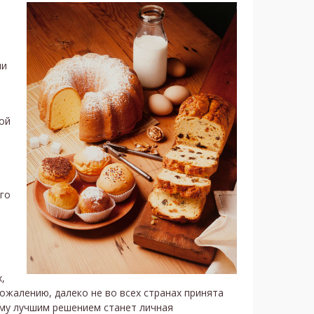
ли
ой
го
,
сожалению, далеко не во всех странах принята
му лучшим решением станет личная