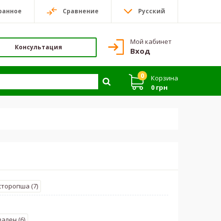
ранное
Сравнение
Русский
Мой кабинет
Консультация
Вход
0
Корзина
0 грн
сторопша (7)
ален (6)