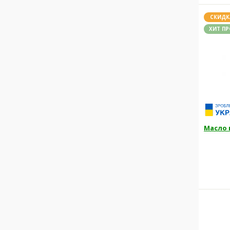
СКИДК
ХИТ П
Масло 