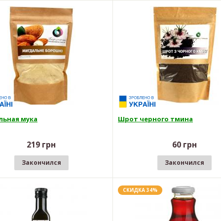
ьная мука
Шрот черного тмина
219 грн
60 грн
Закончился
Закончился
СКИДКА 34%