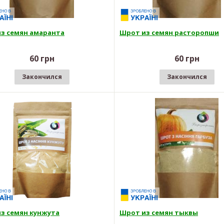
з семян амаранта
Шрот из семян расторопши
60 грн
60 грн
Закончился
Закончился
з семян кунжута
Шрот из семян тыквы