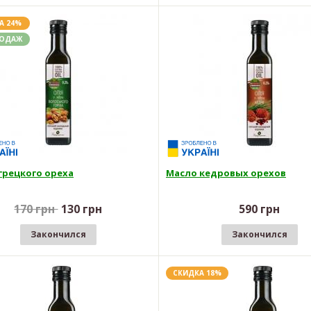
А 24%
РОДАЖ
грецкого ореха
Масло кедровых орехов
170 грн
130 грн
590 грн
Закончился
Закончился
СКИДКА 18%