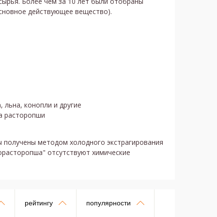
сырья. Более чем за 10 лет были отобраны
сновное действующее вещество).
 льна, конопли и другие
ла расторопши
ы получены методом холодного экстрагирования
орасторопша" отсутствуют химические
рейтингу
популярности