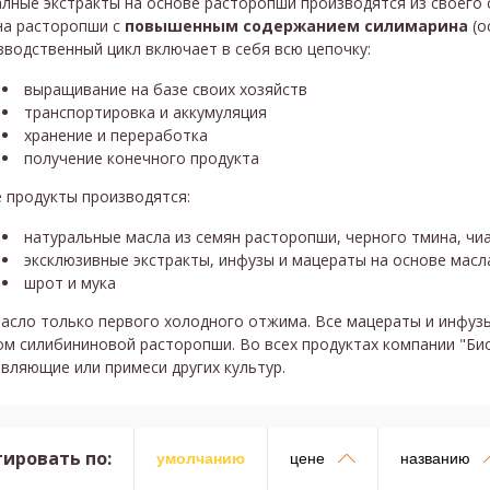
лные экстракты на основе расторопши производятся из своего 
на расторопши с
повышенным содержанием силимарина
(о
водственный цикл включает в себя всю цепочку:
выращивание на базе своих хозяйств
транспортировка и аккумуляция
хранение и переработка
получение конечного продукта
 продукты производятся:
натуральные масла из семян расторопши, черного тмина, чиа,
эксклюзивные экстракты, инфузы и мацераты на основе мас
шрот и мука
масло только первого холодного отжима. Все мацераты и инфуз
ом силибининовой расторопши. Во всех продуктах компании "Би
вляющие или примеси других культур.
ировать по:
умолчанию
цене
названию