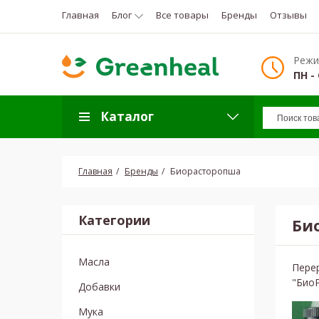
Главная
Блог
Все товары
Бренды
Отзывы
Режи
ПН - 
Каталог
Главная
Бренды
Биорасторопша
Категории
Би
Масла
Пере
"БиоР
Добавки
Мука