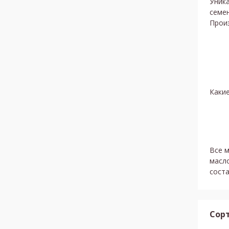
Уника
семе
Произ
Какие
Все 
масл
соста
Сорт