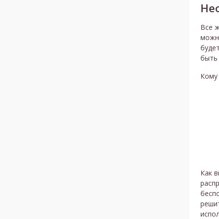
Не
Все ж
можно
буде
быть 
Кому 
Как в
расп
бесп
реши
испол