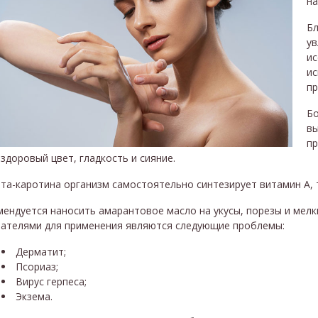
на
Бл
ув
ис
ис
пр
Бо
вы
пр
здоровый цвет, гладкость и сияние.
та-каротина организм самостоятельно синтезирует витамин А,
ендуется наносить амарантовое масло на укусы, порезы и мелк
зателями для применения являются следующие проблемы:
Дерматит;
Псориаз;
Вирус герпеса;
Экзема.