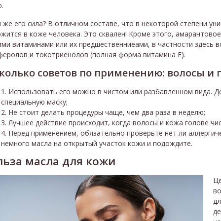
.
 же его сила? В отличном составе, что в некоторой степени ун
жится в коже человека. Это сквален! Кроме этого, амарантовое
ми витаминами или их предшественниеами, в частности здесь 
феролов и токотриенолов (полная форма витамина Е).
колько советов по применению: волосы и 
Использовать его можно в чистом или разбавленном вида. Д
специальную маску;
Не стоит делать процедуры чаще, чем два раза в неделю;
Лучшее действие происходит, когда волосы и кожа голове чи
Перед применением, обязательно проверьте нет ли аллергиче
немного масла на открытый участок кожи и подождите.
льза масла для кожи
Це
во
дл
де