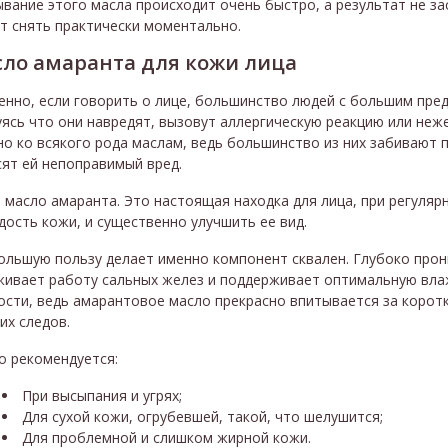
вание этого масла происходит очень быстро, а результат не з
т снять практически моментально.
ло амаранта для кожи лица
енно, если говорить о лице, большинство людей с большим пр
уясь что они навредят, вызовут аллергическую реакцию или не
о ко всякого рода маслам, ведь большинство из них забивают 
ят ей непоправимый вред.
 масло амаранта. Это настоящая находка для лица, при регуля
ость кожи, и существенно улучшить ее вид.
ольшую пользу делает именно компонент сквален. Глубоко прон
живает работу сальных желез и поддерживает оптимальную вла
ости, ведь амарантовое масло прекрасно впитывается за корот
их следов.
о рекомендуется:
При высыпания и угрях;
Для сухой кожи, огрубевшей, такой, что шелушится;
Для проблемной и слишком жирной кожи.