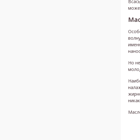
Всасы
може
Мас
Особ
волн
именн
нанос
Но не
молод
Наиб
нала
жирн
никак
Масл