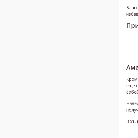
Благо
избав
При
Ама
Кром
еще 
собой
Навер
получ
Вот, 