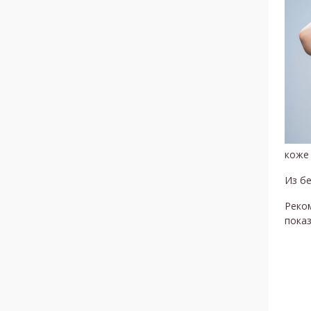
коже 
Из бе
Реком
пока