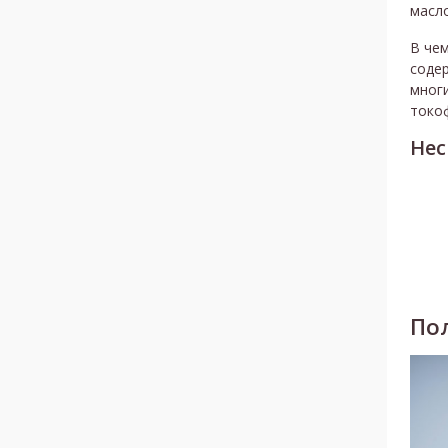
масло
В чем
содер
многи
токо
Нес
По