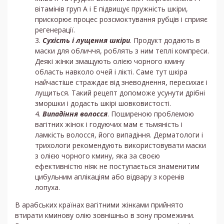
вітамінів груп А і Е підвищує пружність шкіри,
прискорює процес розсмоктування рубців і сприяє
регенерації.
Сухість і лущення шкіри
. Продукт додають в
маски для обличчя, роблять з ним теплі компреси.
Деякі жінки змащують олією чорного кмину
область навколо очей і лікті. Саме тут шкіра
найчастіше страждає від зневоднення, пересихає і
лущиться. Такий рецепт допоможе усунути дрібні
зморшки і додасть шкірі шовковистості.
Випадіння волосся
. Поширеною проблемою
вагітних жінок і годуючих мам є тьмяність і
ламкість волосся, його випадіння. Дерматологи і
трихологи рекомендують використовувати маски
з олією чорного кмину, яка за своєю
ефективністю ніяк не поступається знаменитим
цибульним аплікаціям або відвару з коренів
лопуха.
В арабських країнах вагітними жінками прийнято
втирати кминову олію зовнішньо в зону промежини.