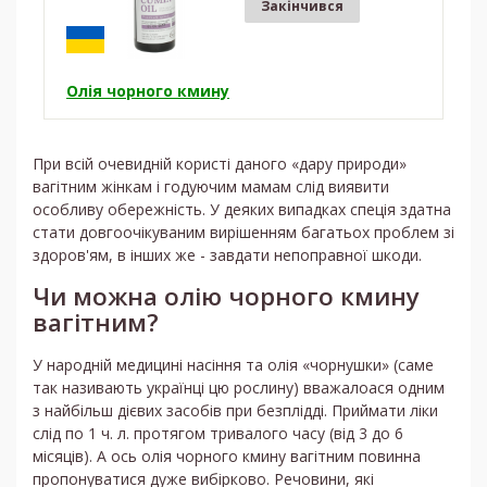
Закінчився
Олія чорного кмину
При всій очевидній користі даного «дару природи»
вагітним жінкам і годуючим мамам слід виявити
особливу обережність. У деяких випадках спеція здатна
стати довгоочікуваним вирішенням багатьох проблем зі
здоров'ям, в інших же - завдати непоправної шкоди.
Чи можна олію чорного кмину
вагітним?
У народній медицині насіння та олія «чорнушки» (саме
так називають українці цю рослину) вважалоася одним
з найбільш дієвих засобів при безплідді. Приймати ліки
слід по 1 ч. л. протягом тривалого часу (від 3 до 6
місяців). А ось олія чорного кмину вагітним повинна
пропонуватися дуже вибірково. Речовини, які