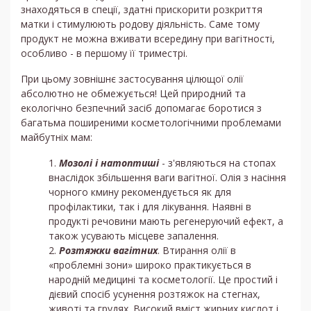
знаходяться в спеції, здатні прискорити розкриття
матки і стимулюють родову діяльність. Саме тому
продукт не можна вживати всередину при вагітності,
особливо - в першому її триместрі.
При цьому зовнішнє застосування цілющої олії
абсолютно не обмежується! Цей природний та
екологічно безпечний засіб допомагає боротися з
багатьма поширеними косметологічними проблемами
майбутніх мам:
Мозолі і натоптиші
- з'являються на стопах
внаслідок збільшення ваги вагітної. Олія з насіння
чорного кмину рекомендується як для
профілактики, так і для лікування. Наявні в
продукті речовини мають регенеруючий ефект, а
також усувають місцеве запалення.
Розтяжки вагітних
. Втирання олії в
«проблемні зони» широко практикується в
народній медицині та косметології. Це простий і
дієвий спосіб усунення розтяжок на стегнах,
животі та грудях. Високий вміст жирних кислот і