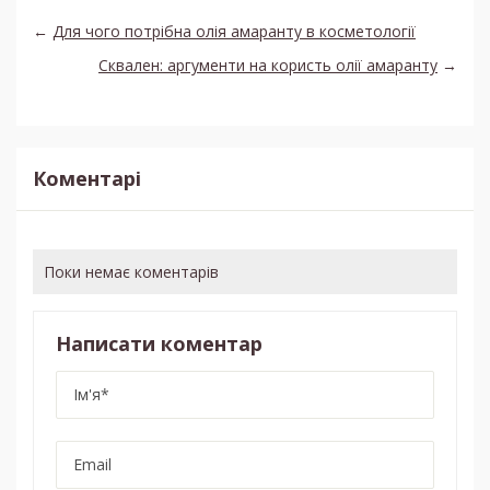
←
Для чого потрібна олія амаранту в косметології
Сквален: аргументи на користь олії амаранту
→
Коментарі
Поки немає коментарів
Написати коментар