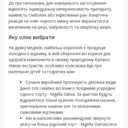
До протипоказань для зовнішнього застосування
відносять індивідуальну непереносимість препарату,
наявність глибоких або інфікованих ран. Алергічна
реакція на олію чорного кмину може виражатися в
висипаннях на шкірі, набряклості та свербежу шкіри.
Яку олію вибрати
На думку медиків, найбільш корисною є продукція
холодного віджиму, в якій збережені всі корисні для
здоров'я компоненти в своєму природному балансі.
Ніяких екстрактів, особливо коли мова йде про
маленьких дітей та годуючих мам.
Сучасні виробники пропонують декілька видів
даної олії і майже всі вони є похідними усередині
одного сорту - Nigella Sativa. За фактом будуть
відрізнятися тільки країною походження насіння,
оригінальною назвою олії та незначними
смаковими відтінками.
Ми ж наполегливо рекомендуємо звернути
увагу на більш рідкісний сорт - Nigella Damascena.