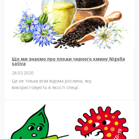
Що ми знаємо про плоди чорного кмину Nigella
sativa
26.03.2020
Це не тільки всім відома рослина, яку
використовують в якості спеції.