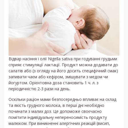
Відвар насіння і олії Nigella sativa при годуванні грудьми
сприяє стимуляції лактації. Продукт можна додавати до
салатів або (з огляду на його досить специфічний смак)
запивати чаєм або кефіром, змішувати з медом чи
йогуртом. Орієнтовна доза становить 1 ч. л. з
періодичністю 2-3 рази на день.
Оскільки раціон мами безпосередньо впливає на склад
та якість грудного молока, в перші дні необхідно
починати з малих доз. Це допоможе своєчасно
помітити індивідуальну непереносимість продукту
малюком. При виникненні алергічних реакцій (висип,