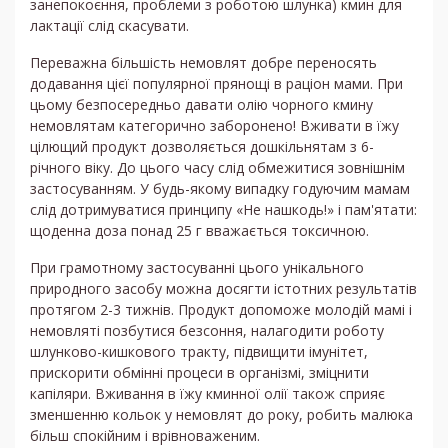
занепокоєння, проблеми з роботою шлунка) кмин для
лактації слід скасувати.
Переважна більшість немовлят добре переносять
додавання цієї популярної прянощі в раціон мами. При
цьому безпосередньо давати олію чорного кмину
немовлятам категорично заборонено! Вживати в їжу
цілющий продукт дозволяється дошкільнятам з 6-
річного віку. До цього часу слід обмежитися зовнішнім
застосуванням. У будь-якому випадку годуючим мамам
слід дотримуватися принципу «Не нашкодь!» і пам'ятати:
щоденна доза понад 25 г вважається токсичною.
При грамотному застосуванні цього унікального
природного засобу можна досягти істотних результатів
протягом 2-3 тижнів. Продукт допоможе молодій мамі і
немовляті позбутися безсоння, налагодити роботу
шлунково-кишкового тракту, підвищити імунітет,
прискорити обмінні процеси в організмі, зміцнити
капіляри. Вживання в їжу кминної олії також сприяє
зменшенню кольок у немовлят до року, робить малюка
більш спокійним і врівноваженим.