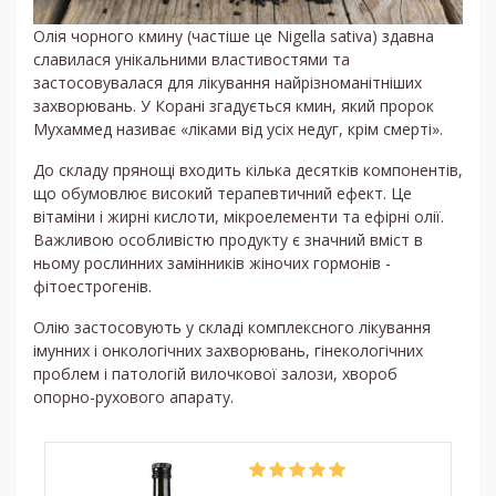
Олія чорного кмину (частіше це Nigella sativa) здавна
славилася унікальними властивостями та
застосовувалася для лікування найрізноманітніших
захворювань. У Корані згадується кмин, який пророк
Мухаммед називає «ліками від усіх недуг, крім смерті».
До складу прянощі входить кілька десятків компонентів,
що обумовлює високий терапевтичний ефект. Це
вітаміни і жирні кислоти, мікроелементи та ефірні олії.
Важливою особливістю продукту є значний вміст в
ньому рослинних замінників жіночих гормонів -
фітоестрогенів.
Олію застосовують у складі комплексного лікування
імунних і онкологічних захворювань, гінекологічних
проблем і патологій вилочкової залози, хвороб
опорно-рухового апарату.