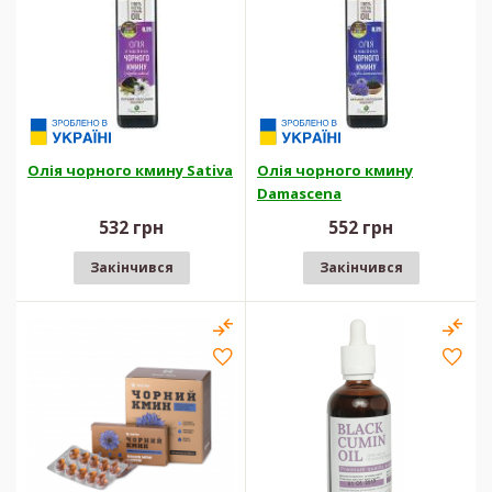
Олія чорного кмину Sativa
Олія чорного кмину
Damascena
532 грн
552 грн
Закінчився
Закінчився