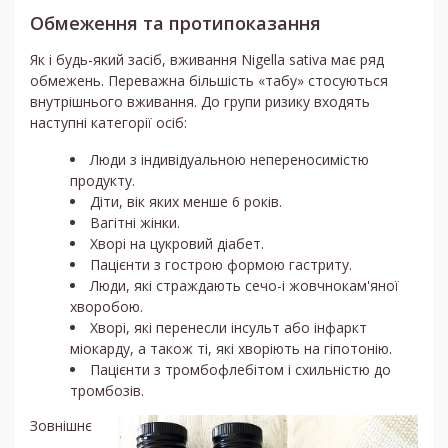
Обмеження та протипоказання
Як і будь-який засіб, вживання Nigella sativa має ряд
обмежень. Переважна більшість «табу» стосуються
внутрішнього вживання. До групи ризику входять
наступні категорії осіб:
Люди з індивідуальною непереносимістю
продукту.
Діти, вік яких менше 6 років.
Вагітні жінки.
Хворі на цукровий діабет.
Пацієнти з гострою формою гастриту.
Люди, які страждають сечо-і жовчнокам'яної
хворобою.
Хворі, які перенесли інсульт або інфаркт
міокарду, а також ті, які хворіють на гіпотонію.
Пацієнти з тромбофлебітом і схильністю до
тромбозів.
Зовнішнє