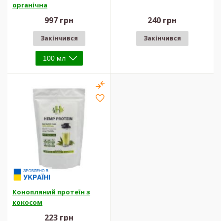
органічна
997 грн
240 грн
Закінчився
Закінчився
Конопляний протеїн з
кокосом
223 грн