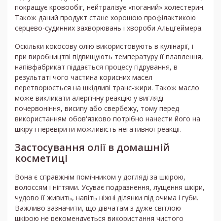
покращує кровообіг, нейтралізує «поганий» холестерин.
Також даний продукт стане хорошою профілактикою
серцево-судинних захворювань і хвороби Альцгеймера.
Оскільки кокосову олію використовують в кулінарії, і
при виробництві підвищують температуру її плавлення,
напівфабрикат піддається процесу гідрування, в
результаті чого частина корисних масел
перетворюється на шкідливі транс-жири. Також масло
може викликати алергічну реакцію у вигляді
почервоніння, висипу або свербежу, тому перед
використанням обов'язково потрібно нанести його на
шкіру і перевірити можливість негативної реакції.
Застосування олії в домашній
косметиці
Вона є справжнім помічником у догляді за шкірою,
волоссям і нігтями. Усуває подразнення, лущення шкіри,
чудово її живить, навіть ніжні ділянки під очима і губи.
Важливо зазначити, що дівчатам з дуже світлою
шкірою не рекомендується використання чистого