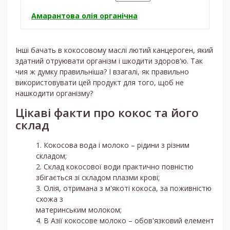
Амарантова олія органічна
Інші бачать в кокосовому маслі лютий канцероген, який
здатний отруювати організм і шкодити здоров'ю. Так
чия ж думку правильніша? І взагалі, як правильно
використовувати цей продукт для того, щоб не
нашкодити організму?
Цікаві факти про кокос та його
склад
Кокосова вода і молоко – рідини з різним
складом;
Склад кокосової води практично повністю
збігається зі складом плазми крові;
Олія, отримана з м'якоті кокоса, за поживністю
схожа з
материнським молоком;
В Азії кокосове молоко – обов'язковий елемент