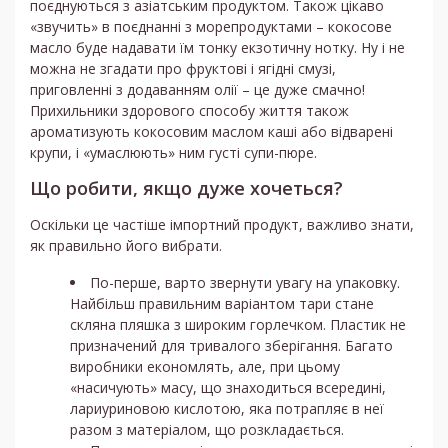
поєднуються з азіатським продуктом. Також цікаво
«звучить» в поєднанні з морепродуктами – кокосове
масло буде надавати їм тонку екзотичну нотку. Ну і не
можна не згадати про фруктові і ягідні смузі,
приговленні з додаванням олії – це дуже смачно!
Прихильники здорового способу життя також
ароматизують кокосовим маслом каші або відварені
крупи, і «умаслюють» ним густі супи-пюре.
Що робити, якщо дуже хочеться?
Оскільки це частіше імпортний продукт, важливо знати,
як правильно його вибрати.
По-перше, варто звернути увагу на упаковку.
Найбільш правильним варіантом тари стане
скляна пляшка з широким горлечком. Пластик не
призначений для тривалого зберігання. Багато
виробники економлять, але, при цьому
«насичують» масу, що знаходиться всередині,
лариуриновою кислотою, яка потрапляє в неї
разом з матеріалом, що розкладається.