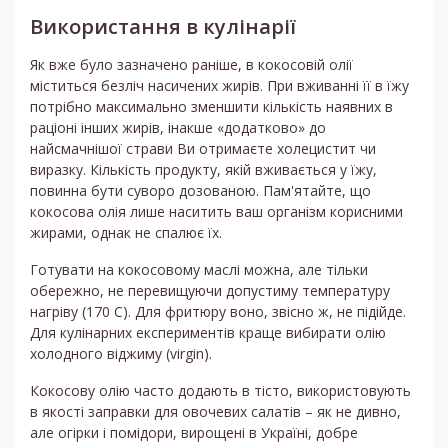
Використання в кулінарії
Як вже було зазначено раніше, в кокосовій олії
міститься безліч насичених жирів. При вживанні її в їжу
потрібно максимально зменшити кількість наявних в
раціоні інших жирів, інакше «додатково» до
найсмачнішої страви Ви отримаєте холецистит чи
виразку. Кількість продукту, якій вживається у їжу,
повинна бути суворо дозованою. Пам'ятайте, що
кокосова олія лише наситить ваш організм корисними
жирами, однак не спалює їх.
Готувати на кокосовому маслі можна, але тільки
обережно, не перевищуючи допустиму температуру
нагріву (170 С). Для фритюру воно, звісно ж, не підійде.
Для кулінарних експериментів краще вибирати олію
холодного віджиму (virgin).
Кокосову олію часто додають в тісто, використовують
в якості заправки для овочевих салатів – як не дивно,
але огірки і помідори, вирощені в Україні, добре