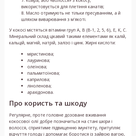
Койра, або «волосся» з кокосу,
використовується для плетіння канатів;
Масло отримують не тільки пресуванням, а й
шляхом виварювання з м'якоті.
У кокосі містяться вітаміни груп А, В (В-1, 2, 5, 6), Е, К, С.
Мінеральний склад цікавий такими елементами як калій,
кальцій, магній, натрій, залізо і цинк. Жирні кислоти:
міристинова;
лауринова;
олеїнова;
пальмитоїнова;
каприлова;
ліноленова;
арахідонова.
Про користь та шкоду
Регулярне, проте головне дозоване вживання
кокосової олії добре позначиться на стані шкіри і
волосся, сприятиме підвищенню імунітету, притупляє
відчуття голоду і допомагає боротися із зайвою вагою,