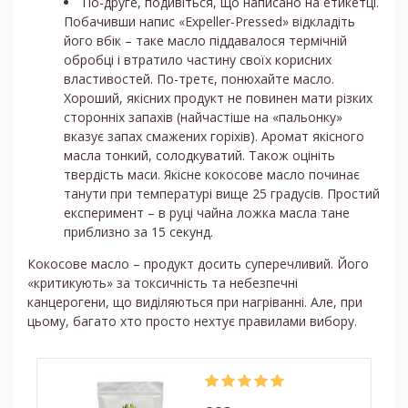
По-друге, подивіться, що написано на етикетці.
Побачивши напис «Expeller-Pressed» відкладіть
його вбік – таке масло піддавалося термічній
обробці і втратило частину своїх корисних
властивостей. По-третє, понюхайте масло.
Хороший, якісних продукт не повинен мати різких
сторонніх запахів (найчастіше на «пальонку»
вказує запах смажених горіхів). Аромат якісного
масла тонкий, солодкуватий. Також оцініть
твердість маси. Якісне кокосове масло починає
танути при температурі вище 25 градусів. Простий
експеримент – в руці чайна ложка масла тане
приблизно за 15 секунд.
Кокосове масло – продукт досить суперечливий. Його
«критикують» за токсичність та небезпечні
канцерогени, що виділяються при нагріванні. Але, при
цьому, багато хто просто нехтує правилами вибору.