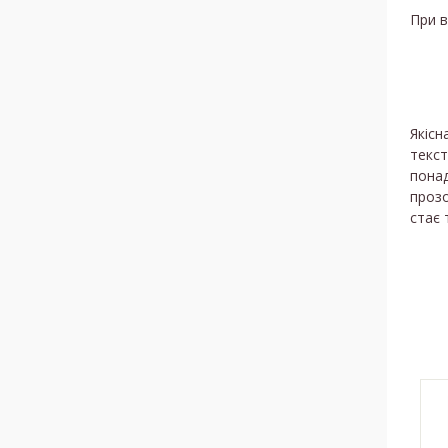
При в
Якісн
текст
понад
прозо
стає 