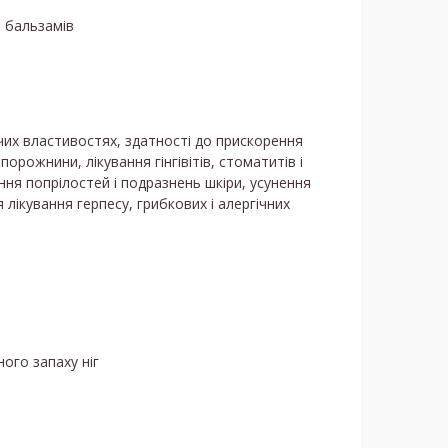
 бальзамів
чих властивостях, здатності до прискорення
орожнини, лікування гінгівітів, стоматитів і
ння попрілостей і подразнень шкіри, усунення
 лікування герпесу, грибкових і алергічних
ого запаху ніг