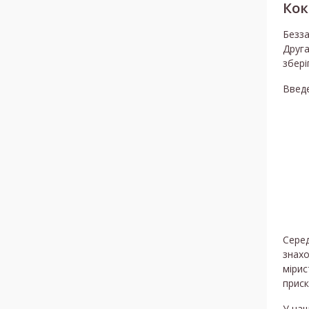
Кок
Безза
Друга
збері
Введе
Серед
знахо
мірис
приск
У наш