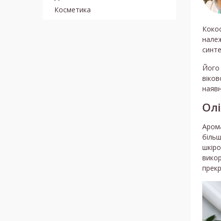
Косметика
Кокос
належ
синте
Його 
віков
наявн
Олі
Арома
більш
шкіро
викор
прекр