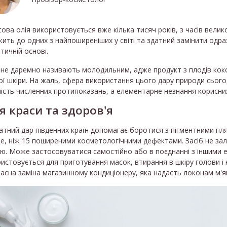
ова олія використовується вже кілька тисяч років, з часів велик
ить до одних з найпоширеніших у світі та здатний замінити одра
тичній основі.
не даремно називають молодильним, адже продукт з плодів кок
ої шкіри. На жаль, сфера використання цього дару природи сьог
ість численних протипоказань, а елементарне незнання корисни
я краси та здоров'я
тний дар південних країн допомагає боротися з пігментними пл
е, ніж 15 поширеними косметологічними дефектами. Засіб не зал
ю. Може застосовуватися самостійно або в поєднанні з іншими е
истовується для приготування масок, втирання в шкіру голови і
асна заміна магазинному кондиціонеру, яка надасть локонам м'як