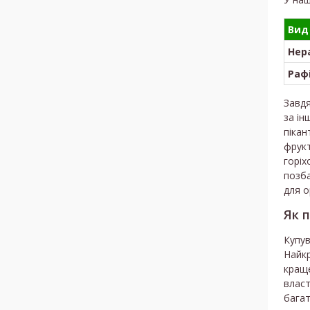
Вид 
Нер
Раф
Завдя
за ін
пікан
фрукт
горіх
позба
для о
Як 
Купув
Найкр
краще
власт
багат