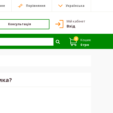
ане
Порівняння
Українська
Мій кабінет
Консультація
Вхід
0
Кошик
0 грн
ика?