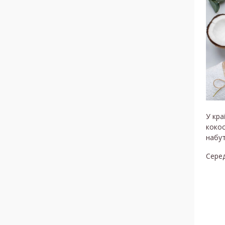
У кра
кокос
набут
Серед