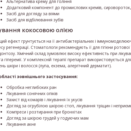
Альтернатива крему для гоління
Додатковий компонент до промислових кремів, сировороток,
Засіб для догляду за віями
Засіб для відбілювання зубів
ування кокосовою олією
ий ефект грунтується на її антибактеріальних і іммуномоделюю
су регенерації. Стоматологи рекомендують її для гігієни ротової п
онтозу. Хімічний склад зумовлює високу ефективність при лікува
та гіперемії. У комплексній терапії препарат використовується для
нь шкіри і волосся (лупа, екзема, алергічний дерматит).
 області зовнішнього застосування:
Обробка неглибоких ран
Лікування сонячних опіків
Захист від комарів і лікування їх укусів
Догляд за огрубілою шкірою стоп, лікування тріщин і неприємн
Компреси і розтирання при бронхітах
Догляд за шкірою грудей у годуючих мам
Лікування акне