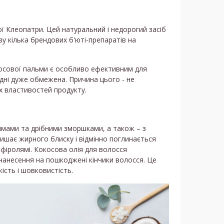
ої Клеопатри. Цей натуральний і недорогий засіб
зу кілька брендових б'юті-препаратів на
осової пальми є особливо ефективним для
одні дуже обмежена. Причина цього - не
х властивостей продукту.
ямами та дрібними зморшками, а також – з
ишає жирного блиску і відмінно поглинається
фіролямі. Кокосова олія для волосся
 нанесення на пошкоджені кінчики волосся. Це
ість і шовковистість.