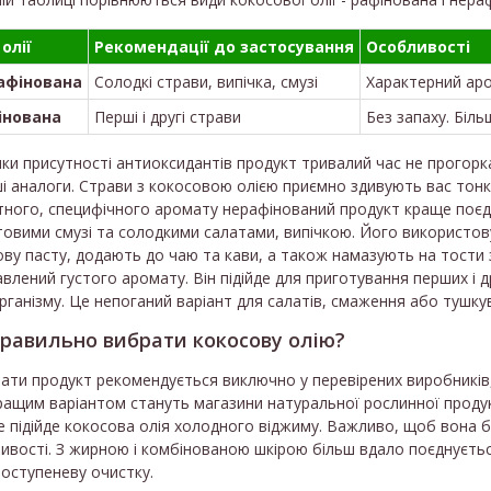
олії
Рекомендації до застосування
Особливості
афінована
Солодкі страви, випічка, смузі
Характерний аро
інована
Перші і другі страви
Без запаху. Біл
ки присутності антиоксидантів продукт тривалий час не прогорк
ші аналоги. Страви з кокосовою олією приємно здивують вас тон
тного, специфічного аромату нерафінований продукт краще поєд
овими смузі та солодкими салатами, випічкою. Його використову
ову пасту, додають до чаю та кави, а також намазують на тости
влений густого аромату. Він підійде для приготування перших і
рганізму. Це непоганий варіант для салатів, смаження або тушкув
правильно вибрати кокосову олію?
ати продукт рекомендується виключно у перевірених виробників, 
ащим варіантом стануть магазини натуральної рослинної продукц
 підійде кокосова олія холодного віджиму. Важливо, щоб вона б
ивості. З жирною і комбінованою шкірою більш вдало поєднуєть
оступеневу очистку.