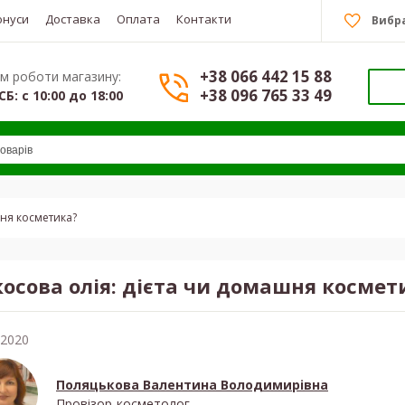
онуси
Доставка
Оплата
Контакти
Вибр
+38 066 442 15 88
м роботи магазину:
+38 096 765 33 49
СБ: с 10:00 до 18:00
шня косметика?
косова олія: дієта чи домашня космет
.2020
Поляцькова Валентина Володимирівна
Провізор-косметолог