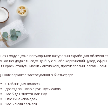
їнах Сходу є дуже популярними натуральні скраби для обличчя т
у. До неї додають соду, дрібну сіль або коричневий цукор, ефір
тя краси стануть маски - антивікові, протизапальні, загальнозмі
 інших варіантів застосування в б'юті-сфері:
Стайлінг для волосся
Догляд за шкірою рук і кутикулою
Засіб для зняття макіяжу
Гігієнічна «помада»
Засіб після засмаги