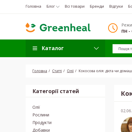
Головна
Блог
Всі товари
Бренди
Відгуки
Б
Режи
ПН - 
Каталог
Головна
Статті
Олії
Кокосова олія: дієта чи дома
Категорії статей
Ко
Олії
02.06
Рослини
Продукти
Добавки