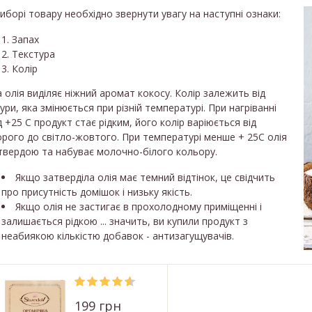
иборі товару необхідно звернути увагу на наступні ознаки:
Запах
Текстура
Колір
а олія виділяє ніжний аромат кокосу. Колір залежить від
ури, яка змінюється при різній температурі. При нагріванні
 +25 С продукт стає рідким, його колір варіюється від
рого до світло-жовтого. При температурі менше + 25С олія
твердою та набуває молочно-білого кольору.
Якщо затверділа олія має темний відтінок, це свідчить
про присутність домішок і низьку якість.
Якщо олія не застигає в прохолодному приміщенні і
залишається рідкою ... значить, ви купили продукт з
неабиякою кількістю добавок - антизагущувачів.
199 грн