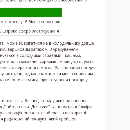
мат кокосу. Є більш корисною
ьш широка сфера застосування
ає і може зберігатися не в холодильнику довше
ким, вершковим запахом. З урахуванням
нується з солодкими стравами - кашами,
ють для смаження сирників і млинців, готують
 замість вершкового масла. Рафінований продукт
 других страв, однак вважається менш корисним
ання овочів і м'яса, приготування попкорну.
в якості та безпеці товару яких ви впевнені.
ії або аптеки. Для сухої та нормальної шкіри
ула нерафінованою та зберегла всі корисні
ся рафінований продукт, який пройшов