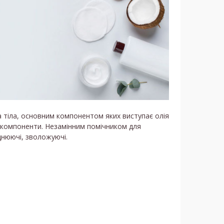
а тіла, основним компонентом яких виступає олія
ні компоненти. Незамінним помічником для
цнюючі, зволожуючі.