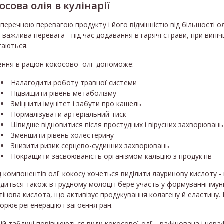
осова олія в кулінарії
перечною перевагою продукту і його відмінністю від більшості олі
 важлива перевага - під час додавання в гарячі страви, при випічц
гаються.
ння в раціон кокосової олії допоможе:
Налагодити роботу травної системи
Підвищити рівень метаболізму
Зміцнити імунітет і забути про кашель
Нормалізувати артеріальний тиск
Швидше відновитися після простудних і вірусних захворювань
Зменшити рівень холестерину
Знизити ризик серцево-судинних захворювань
Покращити засвоюваність організмом кальцію з продуктів
 компонентів олії кокосу хочеться виділити лауринову кислоту 
диться також в грудному молоці і бере участь у формуванні імун
тінова кислота, що активізує продукування колагену й еластину.
орює регенерацію і загоєння ран.
ій таблиці порівнюються види кокосової олії - рафінована і нер