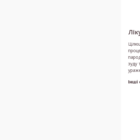
Лік
Цілющ
проце
парод
зуду 
ураже
Інші