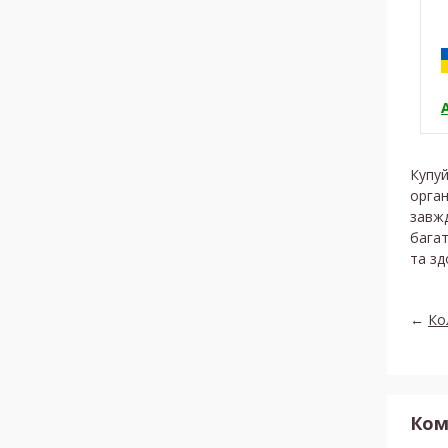
Купуй
орган
завжд
багат
та зд
←
Ко
Ком