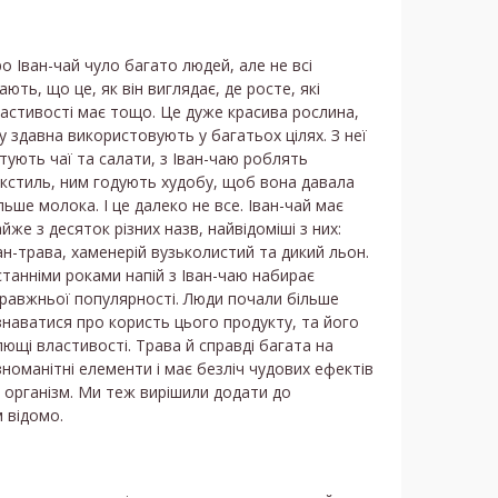
о Іван-чай чуло багато людей, але не всі
ають, що це, як він виглядає, де росте, які
астивості має тощо. Це дуже красива рослина,
у здавна використовують у багатьох цілях. З неї
тують чаї та салати, з Іван-чаю роблять
кстиль, ним годують худобу, щоб вона давала
льше молока. І це далеко не все. Іван-чай має
йже з десяток різних назв, найвідоміші з них:
ан-трава, хаменерій вузьколистий та дикий льон.
танніми роками напій з Іван-чаю набирає
равжньої популярності. Люди почали більше
знаватися про користь цього продукту, та його
лющі властивості. Трава й справді багата на
зноманітні елементи і має безліч чудових ефектів
 організм. Ми теж вирішили додати до
 відомо.