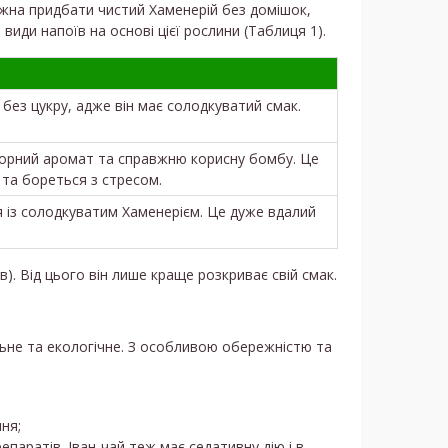
ожна придбати чистий Хаменерій без домішок,
види напоїв на основі цієї рослини (Таблиця 1).
 без цукру, адже він має солодкуватий смак.
орний аромат та справжню корисну бомбу. Це
 та бореться з стресом.
 із солодкуватим Хаменерієм. Це дуже вдалий
. Від цього він лише краще розкриває свій смак.
льне та екологічне. З особливою обережністю та
ня;
епаратів. Іван-чай теж має седативну дію і в