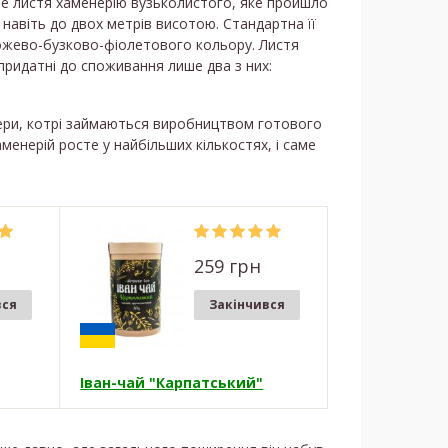
е листя хаменерію вузьколистого, яке пройшло
 навіть до двох метрів висотою. Стандартна її
рожево-бузково-фіолетового кольору. Листя
 придатні до споживання лише два з них:
мери, котрі займаються виробництвом готового
менерій росте у найбільших кількостях, і саме
259 грн
вся
Закінчився
Іван-чай "Карпатський"