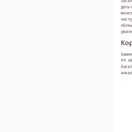
Загал
десь 
можли
чисту
збіль
уваги
Кор
Хамен
РР. М
багат
алкал