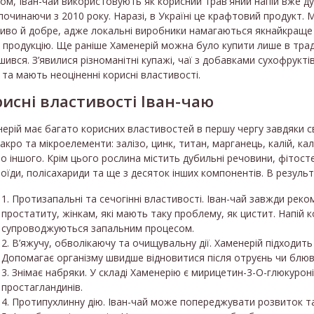
ом, Іван-чай використовують як корисний трав'яний напій вже д
починаючи з 2010 року. Наразі, в Україні це крафтовий продукт
во й добре, адже локальні виробники намагаються якнайкраще 
 продукцію. Ще раніше Хаменерій можна було купити лише в трад
шився. З’явилися різноманітні купажі, чаї з добавками сухофруктів
 та мають неоціненні корисні властивості.
исні властивості Іван-чаю
ерій має багато корисних властивостей в першу чергу завдяки св
акро та мікроелементи: залізо, цинк, титан, марганець, калій, ка
о іншого. Крім цього рослина містить дубильні речовини, фітосте
оїди, полісахариди та ще з десяток інших компонентів. В результа
Протизапальні та сечогінні властивості. Іван-чай завжди рек
простатиту, жінкам, які мають таку проблему, як цистит. Напій ко
супроводжуються запальним процесом.
В’яжучу, обволікаючу та очищувальну дії. Хаменерій підходить д
Допомагає організму швидше відновитися після отруєнь чи блюв
Знімає набряки. У складі Хаменерію є мирицетин-3-О-глюкурон
простагландинів.
Протипухлинну дію. Іван-чай може попереджувати розвиток т