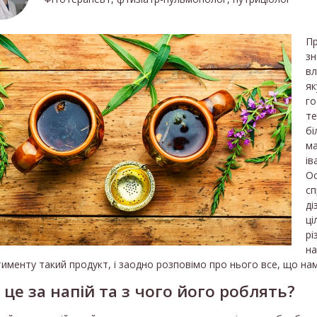
Пр
зн
вл
як
го
те
бі
ма
ів
Ос
сп
ді
ці
рі
на
именту такий продукт, і заодно розповімо про нього все, що нам
це за напій та з чого його роблять?