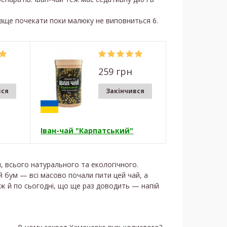
краще почекати поки малюку не виповниться 6.
259 грн
вся
Закінчився
Іван-чай "Карпатський"
, всього натурального та екологічного.
й бум — всі масово почали пити цей чай, а
аж й по сьогодні, що ще раз доводить — напій