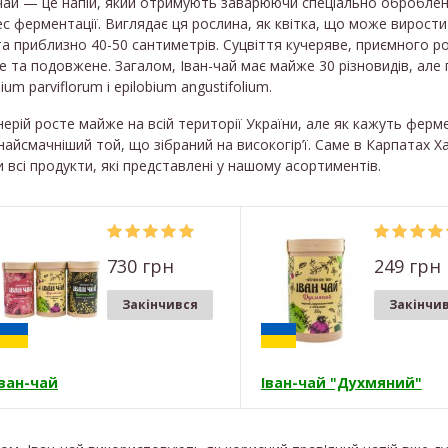
чай — це напій, який отримують заварюючи спеціально оброблен
с ферментації. Виглядає ця рослина, як квітка, що може вирости
а приблизно 40-50 сантиметрів. Суцвіття кучеряве, приємного 
е та подовжене. Загалом, Іван-чай має майже 30 різновидів, але
bium parviflorum і epilobium angustifolium.
ерій росте майже на всій території України, але як кажуть фер
найсмачніший той, що зібраний на високогір’ї. Саме в Карпатах Ха
и всі продукти, які представлені у нашому асортиментів.
730 грн
249 грн
Закінчився
Закінчи
Іван-чай
Іван-чай "Духмяний"