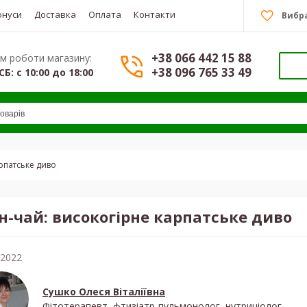
онуси
Доставка
Оплата
Контакти
Вибр
+38 066 442 15 88
м роботи магазину:
+38 096 765 33 49
СБ: с 10:00 до 18:00
арпатське диво
н-чай: високогірне карпатське диво
.2022
Сушко Олеся Віталіївна
Фітотерапевт, фтизіатр-пульмонолог, нутриціолог