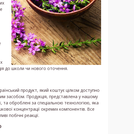
их
же
е
их
ція до школи чи нового оточення.
країнський продукт, який коштує цілком доступно
ьким засобом. Продукція, представлена у нашому
’ї, та оброблені за спеціальною технологією, яка
ишкової концентрації окремих компонентів. Все
ві побічні реакції.
о