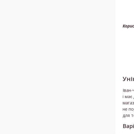
Кори
Уні
Іван-
і має
магаз
не по
для т
Вар