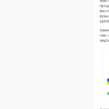
Іван-
проце
висот
вузьк
epilo
Хамен
чаю, 
звідт