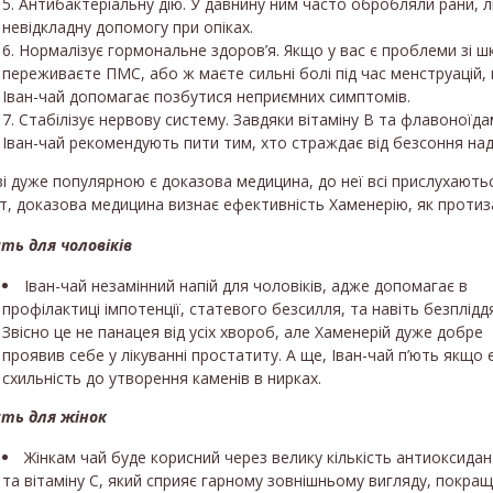
Антибактеріальну дію. У давнину ним часто обробляли рани, л
невідкладну допомогу при опіках.
Нормалізує гормональне здоров’я. Якщо у вас є проблеми зі ш
переживаєте ПМС, або ж маєте сильні болі під час менструацій,
Іван-чай допомагає позбутися неприємних симптомів.
Стабілізує нервову систему. Завдяки вітаміну В та флавоноїд
Іван-чай рекомендують пити тим, хто страждає від безсоння над
і дуже популярною є доказова медицина, до неї всі прислухаються
т, доказова медицина визнає ефективність Хаменерію, як протиз
ть для чоловіків
Іван-чай незамінний напій для чоловіків, адже допомагає в
профілактиці імпотенції, статевого безсилля, та навіть безплідд
Звісно це не панацея від усіх хвороб, але Хаменерій дуже добре
проявив себе у лікуванні простатиту. А ще, Іван-чай п’ють якщо 
схильність до утворення каменів в нирках.
сть для жінок
Жінкам чай буде корисний через велику кількість антиоксидан
та вітаміну С, який сприяє гарному зовнішньому вигляду, покращ