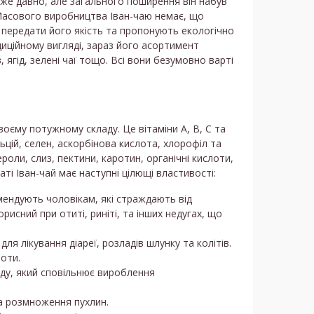
уже давно, але загального поширення він набув
. Масового виробництва Іван-чаю немає, що
передати його якість та пропонують екологічно
иційному вигляді, зараз його асортимент
, ягід, зелені чаї тощо. Всі вони безумовно варті
оєму потужному складу. Це вітаміни А, В, С та
льцій, селен, аскорбінова кислота, хлорофіл та
роли, слиз, пектини, каротин, органічні кислоти,
ті Іван-чай має наступні цілющі властивості:
омендують чоловікам, які страждають від
рисний при отиті, риніті, та інших недугах, що
ля лікування діареї, розладів шлунку та колітів.
оти.
іду, який сповільнює вироблення
а розмноження пухлин.