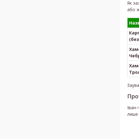
Як за
або ж
Наз
Кар
(бе
Хам
Чеб
Хам
Тро
Заува
Про
Іван-
лише 