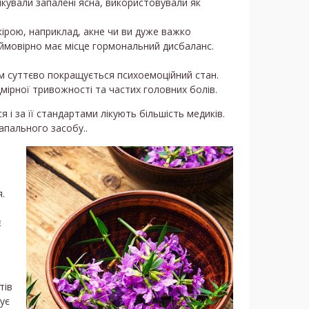
ікували запалені ясна, використовували як
кірою, наприклад, акне чи ви дуже важко
 ймовірно має місце гормональний дисбаланс.
ам суттєво покращується психоемоційний стан.
мірної тривожності та частих головних болів.
 і за її стандартами лікують більшість медиків.
апального засобу..
я.
є
тів
ує