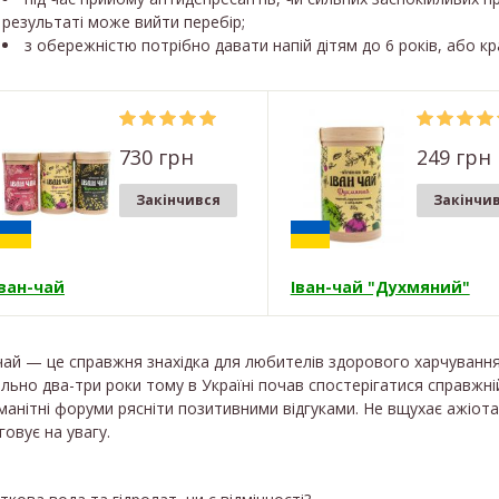
результаті може вийти перебір;
з обережністю потрібно давати напій дітям до 6 років, або 
730 грн
249 грн
Закінчився
Закінчи
Іван-чай
Іван-чай "Духмяний"
чай — це справжня знахідка для любителів здорового харчування
льно два-три роки тому в Україні почав спостерігатися справжні
манітні форуми рясніти позитивними відгуками. Не вщухає ажіот
говує на увагу.