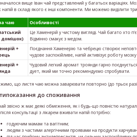
значалося вище Іван чай представлений у багатьох варіаціях. М
 напій в складі якого є інші компоненти. Ми можемо виділити три 
ва чаю
Особливості
патський
Це Хаменерій у чистому вигляді. Чай багато хто п’є
з домішок)
Відмінно смакує з медом.
енерій +
Поєднання Хаменерію та чебрецю створює неповт
рець
чудове заспокійливе, напій активізує роботу мозку
енерій +
Чудовий легкий аромат троянди гарно поєднується
янда
дует, який ми точно рекомендуємо спробувати.
жимо, що листя чаю можна заварювати повторно (до трьох разів)
типоказання до споживання
чай звісно ж має деякі обмеження, як і будь-що повністю натура
після консультації з лікарем вживати напій потрібно:
годуючим мамам та вагітним;
людям з частими алергічними проявами на продукти харчуван
під час прийому антидепресантів, чи сильних заспокійливих пр