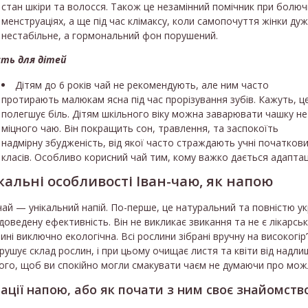
стан шкіри та волосся. Також це незамінний помічник при болюч
менструаціях, а ще під час клімаксу, коли самопочуття жінки ду
нестабільне, а гормональний фон порушений.
сть для дітей
Дітям до 6 років чай не рекомендують, але ним часто
протирають малюкам ясна під час прорізування зубів. Кажуть, ц
полегшує біль. Дітям шкільного віку можна заварювати чашку не
міцного чаю. Він покращить сон, травлення, та заспокоїть
надмірну збудженість, від якої часто страждають учні початков
класів. Особливо корисний чай тим, кому важко дається адапта
кальні особливості Іван-чаю, як напою
чай — унікальний напій. По-перше, це натуральний та повністю у
 доведену ефективність. Він не викликає звикання та не є лікарс
ині виключно екологічна. Всі рослини зібрані вручну на високогір
рушує склад рослин, і при цьому очищає листя та квіти від надл
ого, щоб ви спокійно могли смакувати чаєм не думаючи про можли
іації напою, або як почати з ним своє знайомств