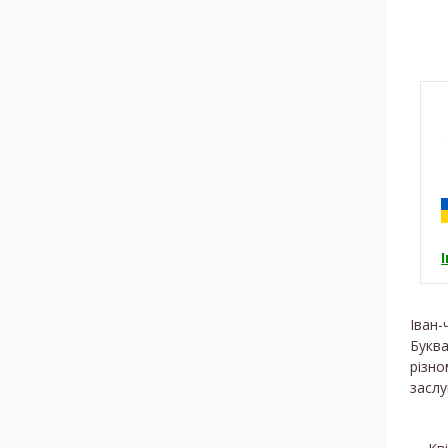
Іван-
Буква
різно
заслу