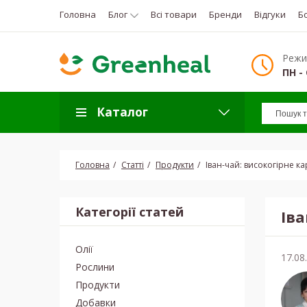
Головна
Блог
Всі товари
Бренди
Відгуки
Б
Режи
ПН - 
Каталог
Головна
Статті
Продукти
Іван-чай: високогірне к
Категорії статей
Іва
Олії
17.08
Рослини
Продукти
Добавки