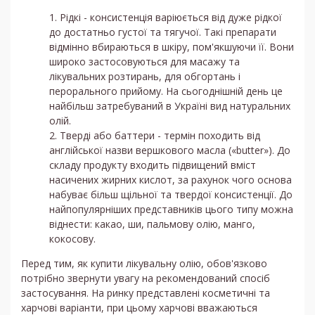
Рідкі - консистенція варіюється від дуже рідкої
до достатньо густої та тягучої. Такі препарати
відмінно вбираються в шкіру, пом'якшуючи її. Вони
широко застосовуються для масажу та
лікувальних розтирань, для обгортань і
перорального прийому. На сьогоднішній день це
найбільш затребуваний в Україні вид натуральних
олій.
Тверді або баттери - термін походить від
англійської назви вершкового масла («butter»). До
складу продукту входить підвищений вміст
насичених жирних кислот, за рахунок чого основа
набуває більш щільної та твердої консистенції. До
найпопулярніших представників цього типу можна
віднести: какао, ши, пальмову олію, манго,
кокосову.
Перед тим, як купити лікувальну олію, обов'язково
потрібно звернути увагу на рекомендований спосіб
застосування. На ринку представлені косметичні та
харчові варіанти, при цьому харчові вважаються