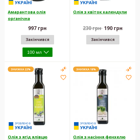
Амарантова олія
Олія з квіток календули
органічна
997 грн
230 грн
190 грн
Закінчився
Закінчився
ЗНИЖКА 22%
ЗНИЖКА 18%
Олія з ягід ялівцю
Олія з насіння фенхелю