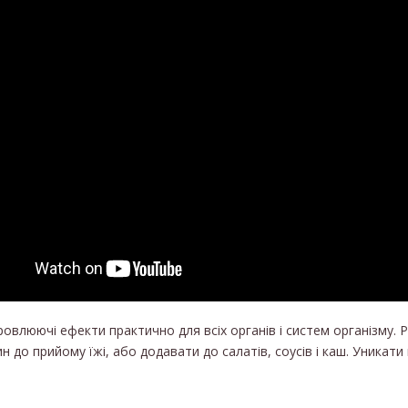
ровлюючі ефекти практично для всіх органів і систем організму.
 до прийому їжі, або додавати до салатів, соусів і каш. Уникати 