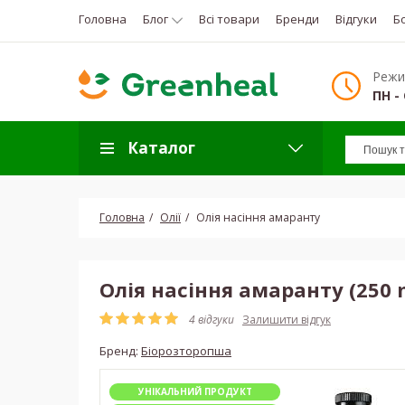
Головна
Блог
Всі товари
Бренди
Відгуки
Б
Режи
ПН - 
Каталог
Головна
Олії
Олія насіння амаранту
Олія насіння амаранту (250 
4 відгуки
Залишити відгук
Бренд:
Біорозторопша
УНІКАЛЬНИЙ ПРОДУКТ