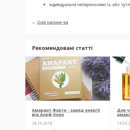
індивідуальна непереносимість або чут
←
Олія насіння чіа
Рекомендовані статті
Амарант Форте - заряд енергії
Для ч
від Алеф-Коен
амара
28.10.2018
14.03.