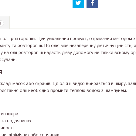
4
і олії розторопші. Цей унікальний продукт, отриманий методом 
анту та розторопші. Ця олія має незаперечну дієтичну цінність,
на олії розторопші надасть дієву допомогу не тільки всьому орг
суванні.
я
ладі масок або скрабів. Ця олія швидко вбирається в шкіру, зали
ристання олії необхідно промити теплою водою з шампунем.
ин шкіри.
 та подряпинах.
ивості.
 числі хімічних або сонячних.