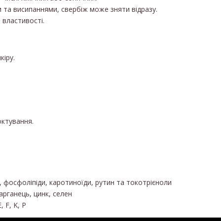
 та висипаннями, свербіж може зняти відразу.
 властивості.
кіру.
ктування.
 фосфоліпіди, каротиноїди, рутин та токотрієноли
марганець, цинк, селен
, F, K, Р