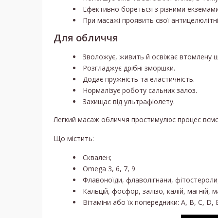
Ефективно бореться з різними екземами
При масажі проявить свої антицелюлітні
Для обличчя
Зволожує, живить й освіжає втомлену ш
Розгладжує дрібні зморшки.
Додає пружність та еластичність.
Нормалізує роботу сальних залоз.
Захищає від ультрафіолету.
Легкий масаж обличчя простимулює процес всмо
Що містить:
Сквален;
Оmega 3, 6, 7, 9
Флавоноїди, флаволігнани, фітостероли,
Кальцій, фосфор, залізо, калій, магній, 
Вітаміни або їх попередники: A, B, С, D, E