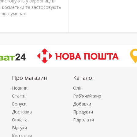
ористовують у виробництві
ї косметики та застосовують
шніх умовах.
Про магазин
Каталог
Новини
Олії
Статті
Риб'ячий жир
Бонуси
Добавки
Доставка
Продукти
Оплата
Гідролати
Відгуки
Контакти