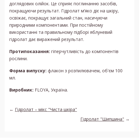
доглядових олійок. Це сприяє поглинанню засобів,
покращуючи результат. Гідролат м’яко діє на шкіру,
освіжає, покращує загальний стан, насичуючи
природними компонентами. При постійному
використанні та правильному підборі яблуневий
гідролат дає виражений результат.
Протипоказання:
гіперчутливість до компонентів
рослини.
Форма випуску:
флакон з розпилювачем, об'єм 100
мл.
Виробник:
FLOYA, Україна.
←
Гідролат – мікс "Чиста шкіра"
Гідролат "Шипшина"
→