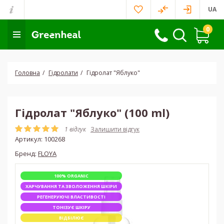
UA
0
Головна
Гідролати
Гідролат "Яблуко"
Гідролат "Яблуко" (100 ml)
1 відгук
Залишити відгук
Артикул:
100268
Бренд:
FLOYA
100% ORGANIC
ХАРЧУВАННЯ ТА ЗВОЛОЖЕННЯ ШКІРИ
РЕГЕНЕРУЮЧІ ВЛАСТИВОСТІ
ТОНІЗУЄ ШКІРУ
ВІДБІЛЮЄ