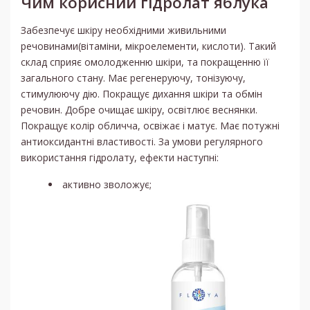
Чим корисний гідролат яблука
Забезпечує шкіру необхідними живильними
речовинами(вітаміни, мікроелементи, кислоти). Такий
склад сприяє омолодженню шкіри, та покращенню її
загального стану. Має регенеруючу, тонізуючу,
стимулюючу дію. Покращує дихання шкіри та обмін
речовин. Добре очищає шкіру, освітлює веснянки.
Покращує колір обличча, освіжає і матує. Має потужні
антиоксидантні властивості. За умови регулярного
використання гідролату, ефекти наступні:
активно зволожує;