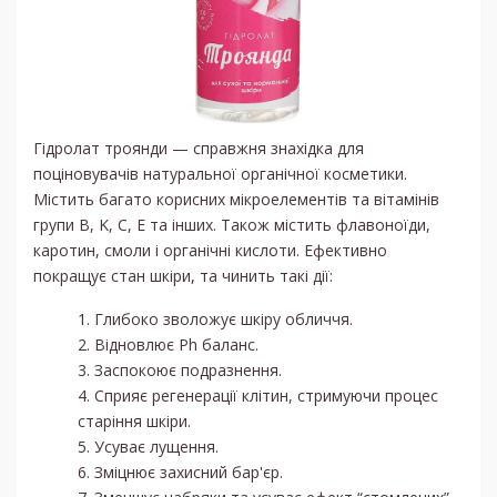
Гідролат троянди — справжня знахідка для
поціновувачів натуральної органічної косметики.
Містить багато корисних мікроелементів та вітамінів
групи B, K, C, Е та інших. Також містить флавоноїди,
каротин, смоли і органічні кислоти. Ефективно
покращує стан шкіри, та чинить такі дії:
Глибоко зволожує шкіру обличчя.
Відновлює Ph баланс.
Заспокоює подразнення.
Сприяє регенерації клітин, стримуючи процес
старіння шкіри.
Усуває лущення.
Зміцнює захисний бар'єр.