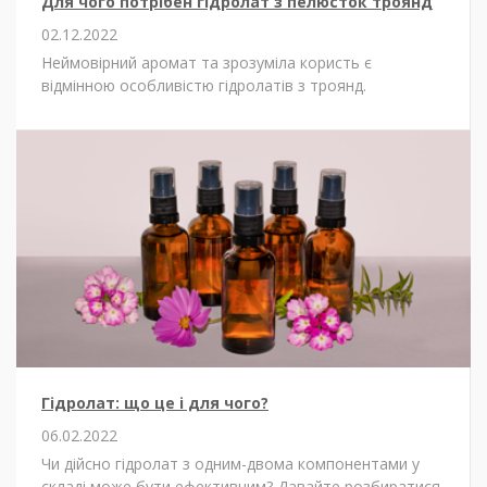
Для чого потрібен гідролат з пелюсток троянд
02.12.2022
Неймовірний аромат та зрозуміла користь є
відмінною особливістю гідролатів з троянд.
Гідролат: що це і для чого?
06.02.2022
Чи дійсно гідролат з одним-двома компонентами у
складі може бути ефективним? Давайте розбиратися.