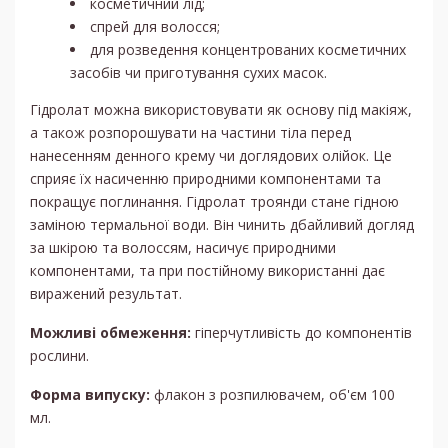
косметичний лід;
спрей для волосся;
для розведення концентрованих косметичних
засобів чи приготування сухих масок.
Гідролат можна використовувати як основу під макіяж,
а також розпорошувати на частини тіла перед
нанесенням денного крему чи доглядових олійок. Це
сприяє їх насиченню природними компонентами та
покращує поглинання. Гідролат троянди стане гідною
заміною термальної води. Він чинить дбайливий догляд
за шкірою та волоссям, насичує природними
компонентами, та при постійному використанні дає
виражений результат.
Можливі обмеження:
гіперчутливість до компонентів
рослини.
Форма випуску:
флакон з розпилювачем, об'єм 100
мл.