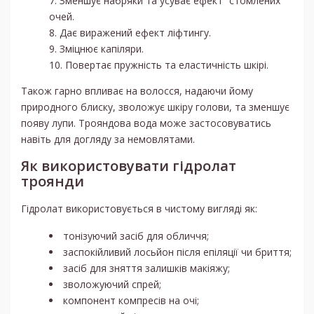
Зменшує набряки та усуває ефект “стомлених”
очей.
Дає виражений ефект ліфтингу.
Зміцнює капіляри.
Повертає пружність та еластичність шкірі.
Також гарно впливає на волосся, надаючи йому
природного блиску, зволожує шкіру голови, та зменшує
появу лупи. Трояндова вода може застосовуватись
навіть для догляду за немовлятами.
Як використовувати гідролат
троянди
Гідролат використовується в чистому вигляді як:
тонізуючий засіб для обличчя;
заспокійливий лосьйон після епіляції чи бриття;
засіб для зняття залишків макіяжу;
зволожуючий спрей;
компонент компресів на очі;